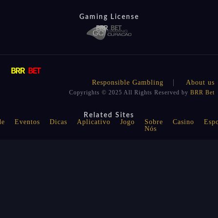
Gaming License
Responsible Gambling
About us
Copyrights © 2025 All Rights Reserved by
BRR Bet
Related Sites
de
Eventos
Dicas
Aplicativo
Jogo
Sobre
Casino
Espo
Nós