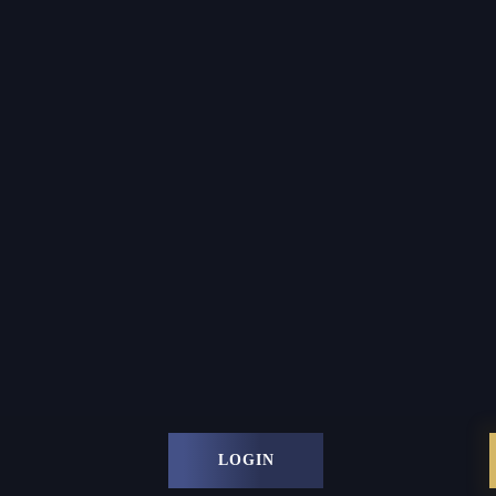
LOGIN