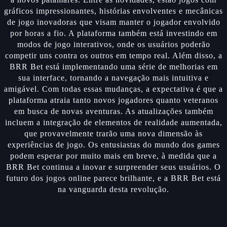
gráficos impressionantes, histórias envolventes e mecânicas
de jogo inovadoras que visam manter o jogador envolvido
por horas a fio. A plataforma também está investindo em
modos de jogo interativos, onde os usuários poderão
competir uns contra os outros em tempo real. Além disso, a
BRR Bet está implementando uma série de melhorias em
sua interface, tornando a navegação mais intuitiva e
amigável. Com todas essas mudanças, a expectativa é que a
plataforma atraia tanto novos jogadores quanto veteranos
em busca de novas aventuras. As atualizações também
incluem a integração de elementos de realidade aumentada,
que provavelmente trarão uma nova dimensão às
experiências de jogo. Os entusiastas do mundo dos games
podem esperar por muito mais em breve, à medida que a
BRR Bet continua a inovar e surpreender seus usuários. O
futuro dos jogos online parece brilhante, e a BRR Bet está
na vanguarda desta revolução.