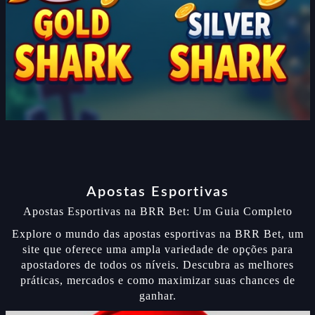
Apostas Esportivas
Apostas Esportivas na BRR Bet: Um Guia Completo
Explore o mundo das apostas esportivas na BRR Bet, um
site que oferece uma ampla variedade de opções para
apostadores de todos os níveis. Descubra as melhores
práticas, mercados e como maximizar suas chances de
ganhar.