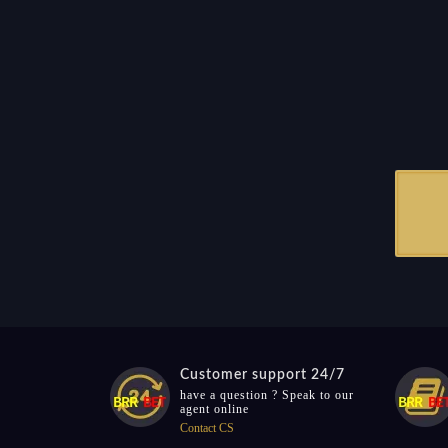
Customer support 24/7
have a question ? Speak to our
agent online
Contact CS