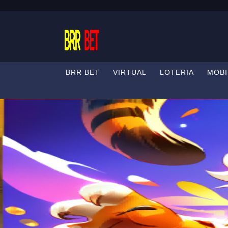
BRR BET
VIRTUAL
LOTERIA
MOBI