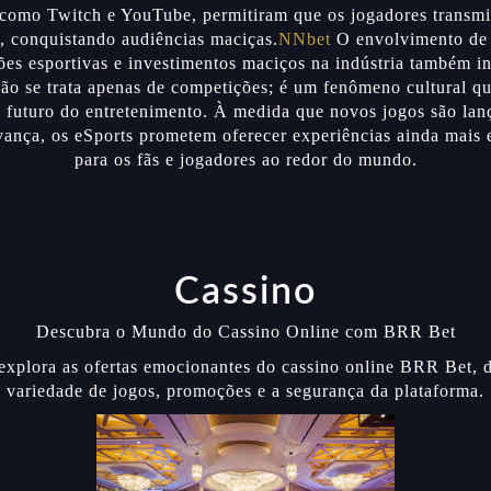
 como Twitch e YouTube, permitiram que os jogadores transmi
s, conquistando audiências maciças.
NNbet
O envolvimento de
ões esportivas e investimentos maciços na indústria também i
Não se trata apenas de competições; é um fenômeno cultural qu
 futuro do entretenimento. À medida que novos jogos são lan
vança, os eSports prometem oferecer experiências ainda mais
para os fãs e jogadores ao redor do mundo.
Cassino
Descubra o Mundo do Cassino Online com BRR Bet
 explora as ofertas emocionantes do cassino online BRR Bet, 
variedade de jogos, promoções e a segurança da plataforma.