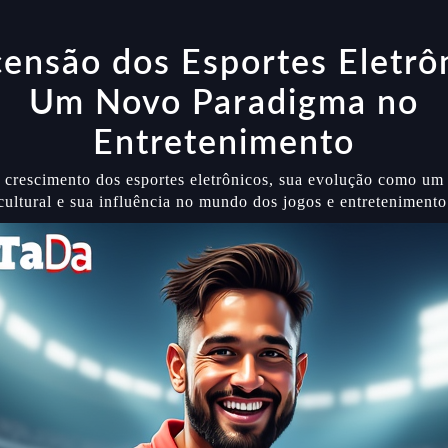
ensão dos Esportes Eletrô
Um Novo Paradigma no
Entretenimento
 crescimento dos esportes eletrônicos, sua evolução como u
cultural e sua influência no mundo dos jogos e entretenimento