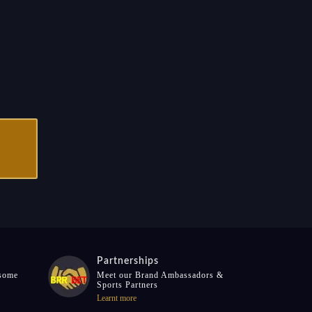
Partnerships
 some
Meet our Brand Ambassadors &
Sports Partners
Learnt more