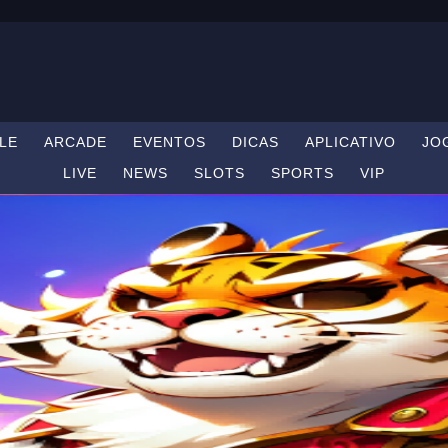
LE
ARCADE
EVENTOS
DICAS
APLICATIVO
JO
LIVE
NEWS
SLOTS
SPORTS
VIP