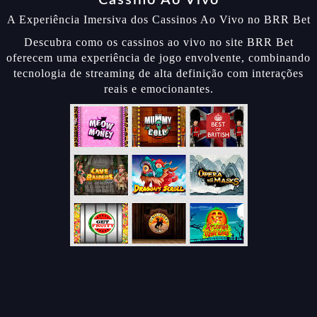
Cassino Ao Vivo
A Experiência Imersiva dos Cassinos Ao Vivo no BRR Bet
Descubra como os cassinos ao vivo no site BRR Bet
oferecem uma experiência de jogo envolvente, combinando
tecnologia de streaming de alta definição com interações
reais e emocionantes.