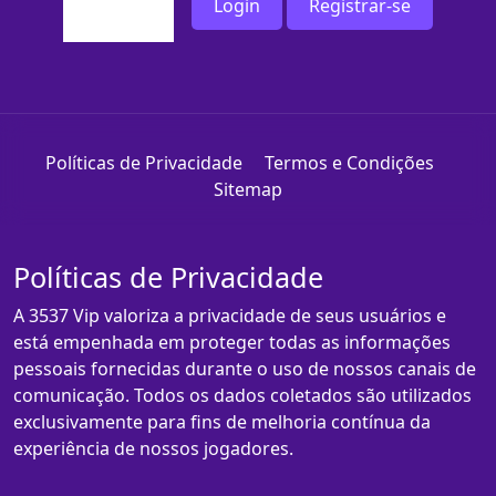
Login
Registrar-se
Políticas de Privacidade
Termos e Condições
Sitemap
Políticas de Privacidade
A 3537 Vip valoriza a privacidade de seus usuários e
está empenhada em proteger todas as informações
pessoais fornecidas durante o uso de nossos canais de
comunicação. Todos os dados coletados são utilizados
exclusivamente para fins de melhoria contínua da
experiência de nossos jogadores.