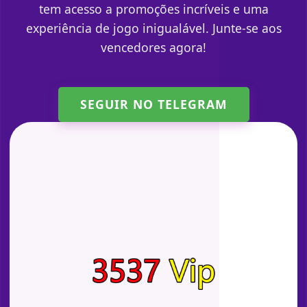
tem acesso a promoções incríveis e uma
experiência de jogo inigualável. Junte-se aos
vencedores agora!
SEGUIR NO TELEGRAM